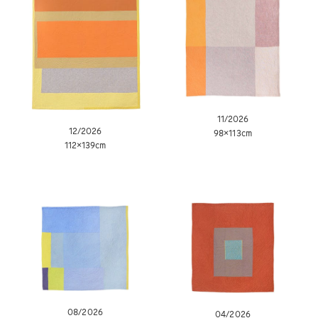
11/2026
12/2026
98×113cm
112×139cm
08/2026
04/2026