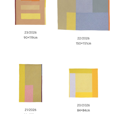
23/2026
90×119cm
22/2026
150×151cm
20/2026
21/2026
84×84cm