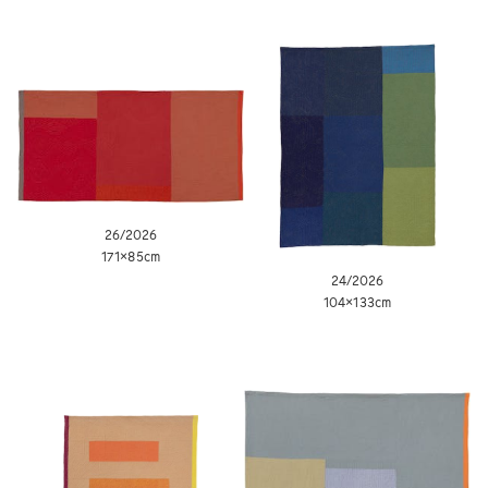
26/2026
171×85cm
24/2026
104×133cm