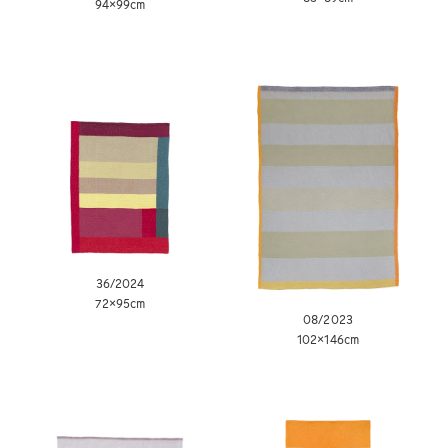
94×99cm
36/2024
72×95cm
08/2023
102×146cm