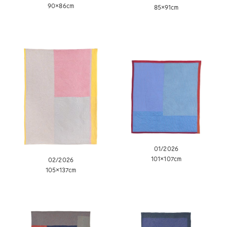
90×86cm
85×91cm
01/2026
101×107cm
02/2026
105×137cm