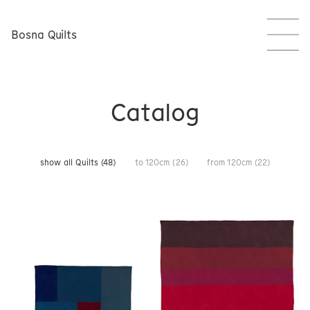
Bosna Quilts
Catalog
show all Quilts (48)
to 120cm (26)
from 120cm (22)