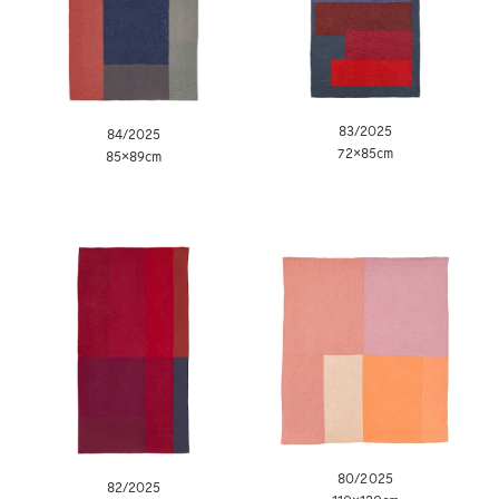
83/2025
84/2025
72×85cm
85×89cm
80/2025
82/2025