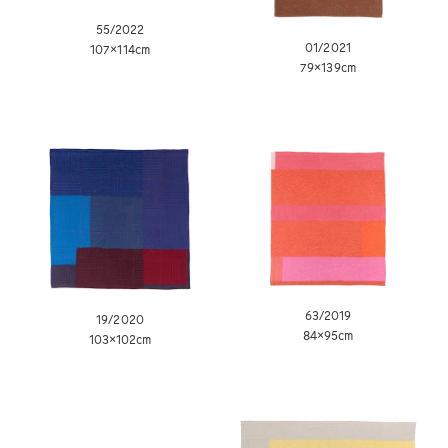
55/2022
01/2021
107×114cm
79×139cm
63/2019
19/2020
84×95cm
103×102cm