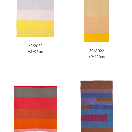
72/2022
60/2022
93×98cm
62×121cm